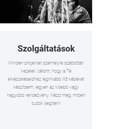
Szolgáltatások
Minden projektet személyre szabottan
kezelek: célom, hogy a Te
elképzeléseidhez leginkább illő képeket
készítsem, legyen az kisebb vagy
nagyobb rendezvény. Nézd meg, miben
tudok segíteni!