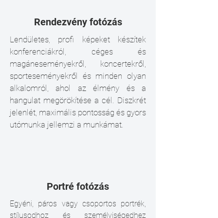
Rendezvény fotózás
Lendületes, profi képeket készítek
konferenciákról, céges és
magáneseményekről, koncertekről,
sporteseményekről és minden olyan
alkalomról, ahol az élmény és a
hangulat megörökítése a cél. Diszkrét
jelenlét, maximális pontosság és gyors
utómunka jellemzi a munkámat.
Portré fotózás
Egyéni, páros vagy csoportos portrék,
stílusodhoz és személyiségedhez