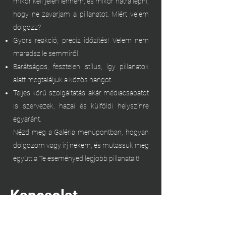
mikor kell jelen lennem, és mikor hátra lépni,
hogy ne zavarjam a pillanatot. Miért velem
dolgozz?
Gyors reakció, precíz időzítés! Velem nem
maradsz le semmiről.
Barátságos, fesztelen stílus, így pillanatok
alatt megtaláljuk a közös hangot.
Teljes körű szolgáltatás: akár médiacsapatot
is szervezek, hazai és külföldi helyszínre
egyaránt.
Nézd meg a Galéria menüpontban, hogyan
dolgozom vagy írj nekem, és mutassuk meg
együtt a Te eseményed legjobb pillanatait!
Kapcsolat
Hungary, Budapest