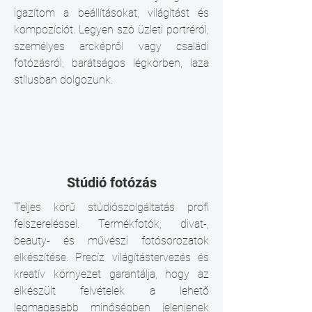
igazítom a beállításokat, világítást és
kompozíciót. Legyen szó üzleti portréról,
személyes arcképről vagy családi
fotózásról, barátságos légkörben, laza
stílusban dolgozunk.
Stúdió fotózás
Teljes körű stúdiószolgáltatás profi
felszereléssel. Termékfotók, divat-,
beauty- és művészi fotósorozatok
elkészítése. Precíz világítástervezés és
kreatív környezet garantálja, hogy az
elkészült felvételek a lehető
legmagasabb minőségben jelenjenek