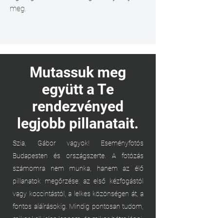
meg.
Mutassuk meg
együtt a Te
rendezvényed
legjobb pillanatait.
Szia, Gábor vagyok! Eseményfotós
Budapesten és országszerte. A fotózás
számomra nem munka, hanem az élő
pillanatok megőrzése: az első kézfogástól
vagy koccintástól, a lelkes közönségen át, a
fontos aláírásokig. Mindig pontosan tudom,